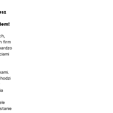
esz
lem!
ch,
h firm
bardzo
ciami
kami.
hodzi
y
ia
ele
stanie