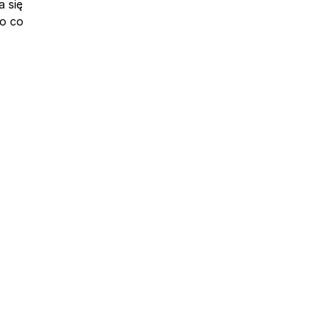
a się
o co