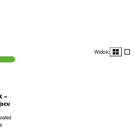
Widok:
K –
jscu
iałeś
e