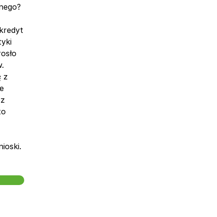
znego?
kredyt
yki
rosło
.
 z
e
 z
to
ioski.