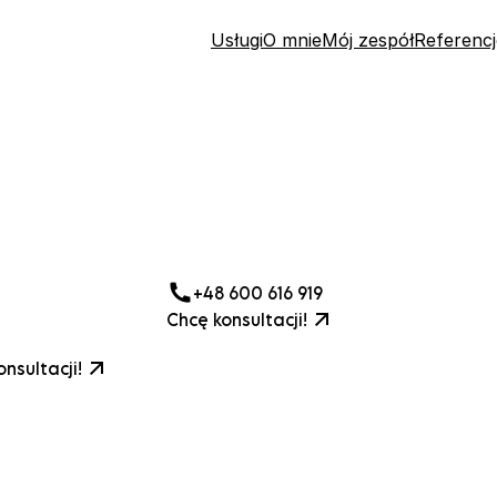
Usługi
O mnie
Mój zespół
Referencj
+48 600 616 919
Chcę konsultacji!
nsultacji!