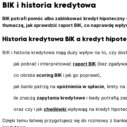
BIK i historia kredytowa
BIK potrafi pomóc albo zablokować kredyt hipoteczny – i
tłumaczę, jak sprawdzić raport BIK, co naprawdę wpływ
Historia kredytowa BIK a kredyt hipot
BIK i historia kredytowa mają duży wpływ na to, czy dost
jak pobrać i interpretować
raport BIK
(bez zgadywan
co obniża
scoring BIK
i jak go poprawić,
jak banki patrzą na
opóźnienia w spłacie
, limity n
ile znaczą
zapytania kredytowe
i kiedy potrafią za
oraz czy i jak
chwilówki
wpływają na kredyt hipote
Dzięki temu łatwiej przygotujesz się do rozmowy z bank