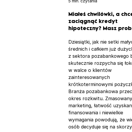
5 min. czytania
Miałeś chwilówki, a chc
zaciągnąć kredyt
hipoteczny? Masz prob
Dziesiątki, jak nie setki mały
średnich i całkiem już dużyc
z sektora pozabankowego 
skutecznie rozpycha się łok
w walce o klientów
zainteresowanych
krótkoterminowymi pożycz
Branża pozabankowa przec
okres rozkwitu. Zmasowan
marketing, łatwość uzyskan
finansowania i niewielkie
wymagania powodują, że wi
osób decyduje się na skorzy