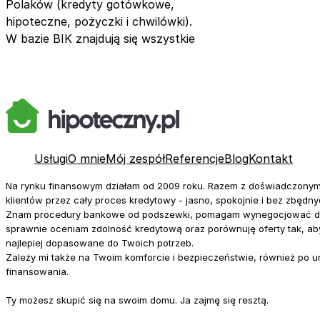
Polaków (kredyty gotówkowe,
hipoteczne, pożyczki i chwilówki).
W bazie BIK znajdują się wszystkie
Usługi
O mnie
Mój zespół
Referencje
Blog
Kontakt
Na rynku finansowym działam od 2009 roku. Razem z doświadczony
klientów przez cały proces kredytowy - jasno, spokojnie i bez zbędny
Znam procedury bankowe od podszewki, pomagam wynegocjować do
sprawnie oceniam zdolność kredytową oraz porównuję oferty tak, ab
najlepiej dopasowane do Twoich potrzeb.
Zależy mi także na Twoim komforcie i bezpieczeństwie, również po 
finansowania.
Ty możesz skupić się na swoim domu. Ja zajmę się resztą.