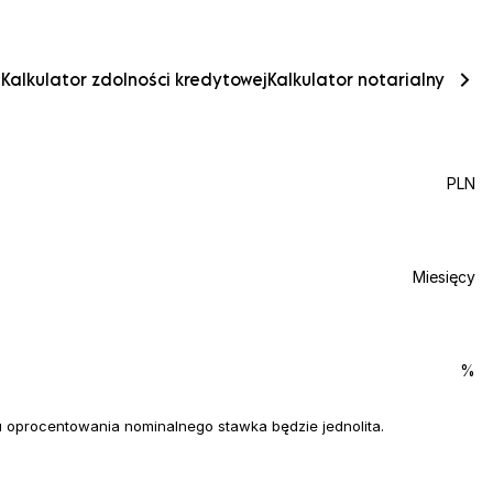
a
Kalkulator zdolności kredytowej
Kalkulator notarialny
PLN
Miesięcy
%
oprocentowania nominalnego stawka będzie jednolita.