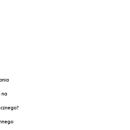
ania
o na
ecznego?
innego