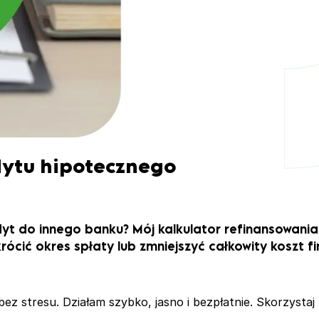
dytu hipotecznego
edyt do innego banku? Mój kalkulator refinansowani
rócić okres spłaty lub zmniejszyć całkowity koszt f
bez stresu. Działam szybko, jasno i bezpłatnie. Skorzysta