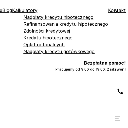
e
Blog
Kalkulatory
Kontakt
Nadpłaty kredytu hipotecznego
Refinansowania kredytu hipotecznego
Zdolności kredytowej
Kredytu hipotecznego
Opłat notarialnych
Nadpłaty kredytu gotówkowego
Bezpłatna pomoc!
Pracujemy od 9.00 do 19.00.
Zadzwoń!