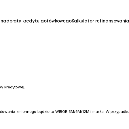
r nadpłaty kredytu gotówkowego
Kalkulator refinansowani
wy kredytowej.
towania zmiennego będzie to WIBOR 3M/6M/12M i marża. W przypadku 