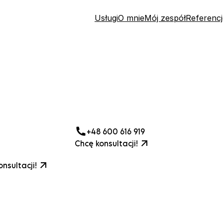
Usługi
O mnie
Mój zespół
Referencj
+48 600 616 919
Chcę konsultacji!
nsultacji!