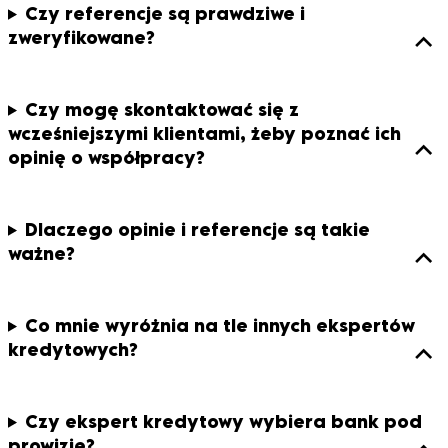
Czy referencje są prawdziwe i
moja sprawa kredytowa była dość skomplikowana,
zweryfikowane?
otrzymałem od nich jasne wyjaśnienia i wsparcie na
każdym etapie. Panowie obiektywnie tłumaczyli wszystkie
zawiłości procesu kredytowego i czułem że mogę im
Czy mogę skontaktować się z
zaufać – co ma duże znaczenie przy jednej z
wcześniejszymi klientami, żeby poznać ich
największych decyzji finansowych w życiu. Z czystym
opinię o współpracy?
sercem będę polecał pana Michała i jego zespół!
Dlaczego opinie i referencje są takie
ważne?
Opinia z Google
Natalia i Mateusz
Co mnie wyróżnia na tle innych ekspertów
Decyzja o wzięciu kredytu hipotecznego to jeden z
kredytowych?
największych finansowych kroków w życiu. Często
jednak, aby zwiększyć swoje szanse na pozytywną
decyzję kredytową, decydujemy się na
Czy ekspert kredytowy wybiera bank pod
współkredytobiorcę. To może być partner, rodzic, a
prowizję?