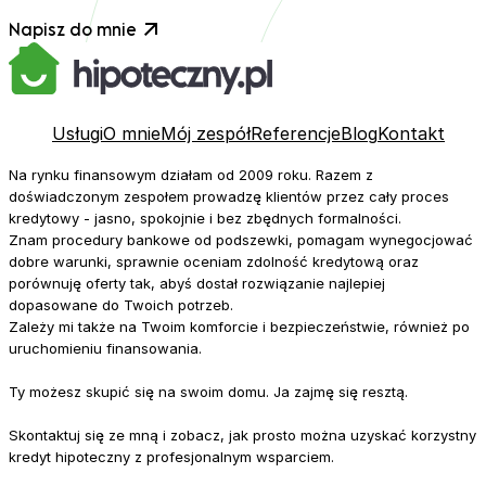
Opinia z Google
Napisz do mnie
Konrad Kamil Dobrzynski
Dla mnie ta ocena to 6+. Pan Maciej Wiśniewski jest
ekspertem w swoim fachu. Szybko, konkretnie a w
szczególności w prosty sposób przeprowadził mnie
Usługi
O mnie
Mój zespół
Referencje
Blog
Kontakt
przez proces kredytowy. Kontakt rewelacyjny.
Na rynku finansowym działam od 2009 roku. Razem z
Potrzebowałem załatwić wniosek kredytowy w 2 dni i
doświadczonym zespołem prowadzę klientów przez cały proces
tylko dzięki zaangażowaniu Pana Macieja to się udało.
kredytowy - jasno, spokojnie i bez zbędnych formalności.
Jeżeli szukasz osoby która zna rynek, rewelacyjnie
Znam procedury bankowe od podszewki, pomagam wynegocjować
wykonuje swoją pracę to dobrze trafiłeś/trafiłaś. Z chęcią
dobre warunki, sprawnie oceniam zdolność kredytową oraz
porównuję oferty tak, abyś dostał rozwiązanie najlepiej
wrócę w przypadku innych wyzwań kredytowych.
dopasowane do Twoich potrzeb.
Zależy mi także na Twoim komforcie i bezpieczeństwie, również po
uruchomieniu finansowania.
Ty możesz skupić się na swoim domu. Ja zajmę się resztą.
Opinia z Google
mariola czastkiewicz
Skontaktuj się ze mną i zobacz, jak prosto można uzyskać korzystny
kredyt hipoteczny z profesjonalnym wsparciem.
Bardzo polecam pana Macieja Wiśniewskiego z zespołu