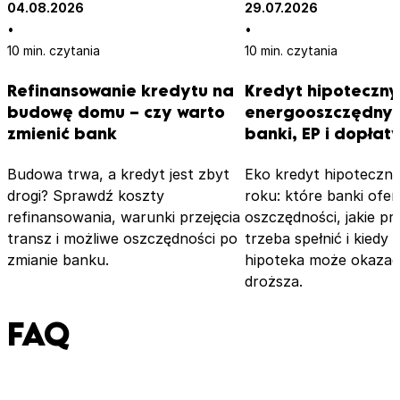
04.08.2026
podejściem do klienta. Wiedza obu panów na temat
29.07.2026
•
kredytów hipotecznych oraz znajomość najlepszych
•
10 min. czytania
ofert jest nieoceniona, a żadne z moich pytań nie
10 min. czytania
pozostało bez odpowiedzi. Zaangażowanie i
Refinansowanie kredytu na
Kredyt hipoteczn
elastyczność pana Maćka były dla mnie kluczowe —
budowę domu – czy warto
energooszczędny 
wielokrotnie dostosowywał terminy i miejsca spotkań do
zmienić bank
banki, EP i dopłat
mojego napiętego grafiku, co znacznie ułatwiło cały
proces. Takie podejście to prawdziwa rzadkość na rynku.
Budowa trwa, a kredyt jest zbyt
Eko kredyt hipoteczn
Dodatkowo, gdy pojawiły się nieoczekiwane problemy
drogi? Sprawdź koszty
roku: które banki ofer
formalne, Pan Maciej szybko interweniował, kontaktując
refinansowania, warunki przejęcia
oszczędności, jakie pr
się z notariuszem i doradcą w banku, co przyspieszyło
transz i możliwe oszczędności po
trzeba spełnić i kiedy 
wypłatę kredytu oraz otrzymanie kluczy.
zmianie banku.
hipoteka może okazać
droższa.
FAQ
Opinia z Google
Robert Laszczak
Pan Michał i Maciej to wyjątkowi eksperci kredytowi. Choć