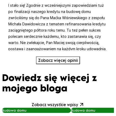
I stało się! Zgodnie z wcześniejszymi zapowiedziami tuż
po finalizacji naszego kredytu na budowę domu
zwróciliśmy się do Pana Maćka Wiśniewskiego z zespołu
Michała Dawidowicza z tematem refinansowania kredytu
zaciągniętego półtora roku temu. Tu też pełen sukces
polecam serdecznie każdemu, kto zastanawia się, czy
warto. Nie zwlekajcie, Pan Maciej swoją cierpliwością,
postawą i zaangażowaniem na każdym kroku udowadnia,
że warto!
Zobacz więcej opinii
Dowiedz się więcej z
Opinia z Google
mojego bloga
Julita Turaj
Polecam współpracę z panem Maciejem Wiśniewskim z
Zobacz wszystkie wpisy
zespołu pana Michała Dawidowicza. Obaj Panowie
Budowa domu
Budowa domu
wykazali się ogromnym profesjonalizmem i indywidualnym