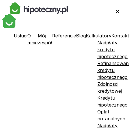
Usługi
O
Mój
Referencje
Blog
Kalkulatory
Kontak
mnie
zespół
Nadpłaty
kredytu
hipotecznego
Refinansowan
kredytu
hipotecznego
Zdolności
kredytowej
Kredytu
hipotecznego
Opłat
notarialnych
Nadpłaty