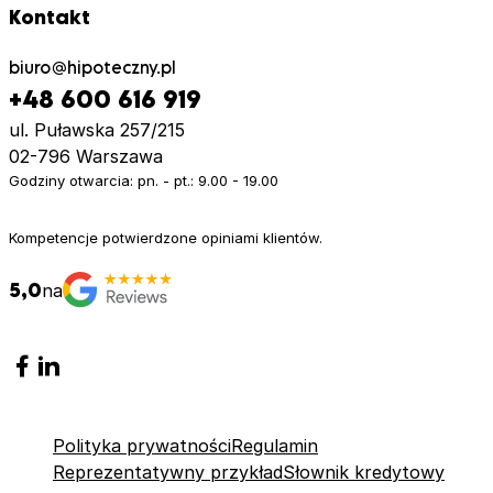
pana Michała Dawidowicza. Do pana Maćka trafiłam z
Kontakt
polecenia córki już od pierwszej rozmowy wiedziałam że
mam do czynienia z profesjonalistą w swojej dziedzinie.
biuro
hipoteczny.pl
Pan Maciej zajął się praktycznie wszystkim sam był
+48 600 616 919
zawsze dostępny i bardzo cierpliwy. Dzięki Niemu proces
ul. Puławska 257/215
uzyskania kredytu przebiegł szybko i bezproblemowo.
02-796 Warszawa
Godziny otwarcia: pn. - pt.: 9.00 - 19.00
Kompetencje potwierdzone opiniami klientów.
5,0
na
Polityka prywatności
Regulamin
Reprezentatywny przykład
Słownik kredytowy