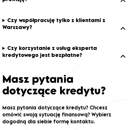
czasem nawet znajomy. Brzmi dobrze, prawda?
Dodatkowy dochód, większa zdolność kredytowa –
wszystko wydaje się prostsze. Ale czy na pewno? Bycie
Czy współpracuję tylko z klientami z
współkredytobiorcą […]
Warszawy?
Czy korzystanie z usług eksperta
kredytowego jest bezpłatne?
Opinia z Google
Robert
,,Michał pomógł mi z doprowadzeniem do końca tematu
Masz pytania
mojego kredytu. Wiedza Michała jest imponująca!
dotyczące kredytu?
Polecam Michała i jego blogkredytowy.pl zarówno jako
źródło wiedzy, jak i pomoc w załatwieniu kredytu
hipotecznego.”
Masz pytania dotyczące kredytu? Chcesz
omówić swoją sytuację finansową? Wybierz
dogodną dla siebie formę kontaktu.