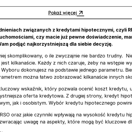
Pokaż więcej
alne
eniach związanych z kredytami hipotecznymi, czyli RR
eruchomościami, czy macie już pewne doświadczenie, mam
m podjąć najkorzystniejszą dla siebie decyzję.
iej skomplikowany, o ile zwyczajnie nie bardzo trudny. N
kilkanaście. Każdy z nich czaruje, żeby na wstępie wygląd
 Wyboru dokonujesz na podstawie jednego parametru. Bi
arametrem można łatwo zobrazować kilkanaście innych skom
czowy wskaźnik, który pozwala ocenić koszt kredytu, uw
stniejsza oferta kredytowa. Z drugiej strony, kredyt hip
ym, jak i osobistym. Wybór kredytu hipotecznego powini
RRSO oraz jakie czynniki wpływają na wysokość kredytu 
 zwracając uwagę na aspekty, które mogą być kluczowe dla