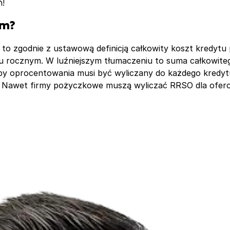
ń!
ym?
, to zgodnie z ustawową definicją całkowity koszt kredy
u rocznym. W luźniejszym tłumaczeniu to suma całkowiteg
py oprocentowania musi być wyliczany do każdego kredytu
wa. Nawet firmy pożyczkowe muszą wyliczać RRSO dla of