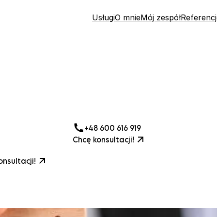
Usługi
O mnie
Mój zespół
Referencj
+48 600 616 919
Chcę konsultacji!
nsultacji!