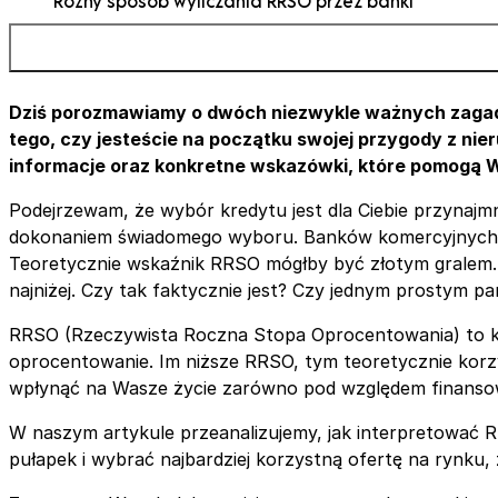
Różny sposób wyliczania RRSO przez banki
RRSO a okres kredytowania
RRSO w ratach równych i ratach malejących
Parametry kredytu hipotecznego, które są niepolicz
Ta sama wysokość RRSO, ale zupełnie różne kredyty
Dziś porozmawiamy o dwóch niezwykle ważnych zagadni
Jeśli nie RRSO, to na jakiej podstawie wybrać kredyt
tego, czy jesteście na początku swojej przygody z ni
mieszkaniowy?
informacje oraz konkretne wskazówki, które pomogą Wa
Podejrzewam, że wybór kredytu jest dla Ciebie przynajmn
dokonaniem świadomego wyboru. Banków komercyjnych jest 
Teoretycznie wskaźnik RRSO mógłby być złotym gralem.
najniżej. Czy tak faktycznie jest? Czy jednym prostym p
RRSO (Rzeczywista Roczna Stopa Oprocentowania) to klu
oprocentowanie. Im niższe RRSO, tym teoretycznie korzy
wpłynąć na Wasze życie zarówno pod względem finansow
W naszym artykule przeanalizujemy, jak interpretować 
pułapek i wybrać najbardziej korzystną ofertę na rynku,