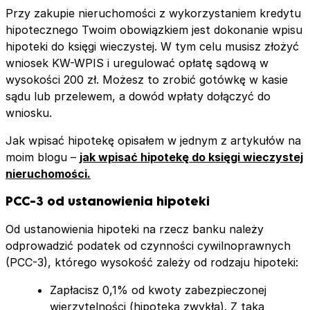
Przy zakupie nieruchomości z wykorzystaniem kredytu
hipotecznego Twoim obowiązkiem jest dokonanie wpisu
hipoteki do księgi wieczystej. W tym celu musisz złożyć
wniosek KW-WPIS i uregulować opłatę sądową w
wysokości 200 zł. Możesz to zrobić gotówkę w kasie
sądu lub przelewem, a dowód wpłaty dołączyć do
wniosku.
Jak wpisać hipotekę opisałem w jednym z artykułów na
moim blogu –
jak wpisać hipotekę do księgi wieczystej
nieruchomości.
PCC-3
od ustanowienia hipoteki
Od ustanowienia hipoteki na rzecz banku należy
odprowadzić podatek od czynności cywilnoprawnych
(PCC-3), którego wysokość zależy od rodzaju hipoteki:
Zapłacisz 0,1% od kwoty zabezpieczonej
wierzytelności (hipoteka zwykła). Z taką