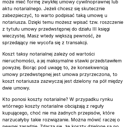
może mieć formę zwykłej umowy cywilnoprawnej lub
aktu notarialnego. Jeżeli chcesz się skutecznie
zabezpieczyć, to warto podpisać taką umowę u
notariusza. Dzięki temu możesz wpisać tzw. roszczenie
z tytułu umowy przedwstępnej do działu III księgi
wieczystej. Masz wtedy większą pewność, że
sprzedający nie wycofa się z transakcji.
Koszt taksy notarialnej zależy od wartości
nieruchomości, a jej maksymalne stawki przedstawiłem
powyżej. Biorąc pod uwagę to, że konsekwencją
umowy przedwstępnej jest umowa przyrzeczona, to
koszt notariusza zazwyczaj jest dzielony na pół między
dwie umowy.
Kto ponosi koszty notarialne? W przypadku rynku
wtórnego koszty notarialne obciążają z reguły
kupującego, choć nie ma żadnych przepisów, które
narzucałyby takie rozwiązanie. Można mówić raczej o
pewnej zasadzie. Zdarza się, że koszty dzielone są po