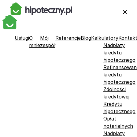
Usługi
O
Mój
Referencje
Blog
Kalkulatory
Kontak
mnie
zespół
Nadpłaty
kredytu
hipotecznego
Refinansowan
kredytu
hipotecznego
Zdolności
kredytowej
Kredytu
hipotecznego
Opłat
notarialnych
Nadpłaty