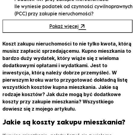
Ile wyniesie podatek od czynności cywilnoprawnych
(PCC) przy zakupie nieruchomości?
Wszystkie koszty kredytu hipotecznego
Pokaż więcej
Ile musisz wnieść wkładu własnego do kredytu
hipotecznego?
Zaliczka czy zadatek – oto jest pytanie?
Koszt zakupu nieruchomości to nie tylko kwota, którą
musisz zapłacić sprzedającemu. Kupno mieszkania to
bardzo duży wydatek, który wiąże się z wieloma
dodatkowymi opłatami i wydatkami. Jest to
inwestycja, którą należy dobrze przemyśleć. W
pierwszym kroku warto przygotować dokładną listę
wszystkich kosztów kupna mieszkania. Jakie są
rodzaje kosztów? Jak duże mogą być dodatkowe
koszty przy zakupie mieszkania? Wszystkiego
dowiesz się z mojego artykułu.
Jakie są koszty zakupu mieszkania?