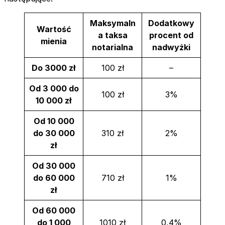
Maksymaln
Dodatkowy
Wartość
a taksa
procent od
mienia
notarialna
nadwyżki
Do 3000 zł
100 zł
–
Od 3 000 do
100 zł
3%
10 000 zł
Od 10 000
do 30 000
310 zł
2%
zł
Od 30 000
do 60 000
710 zł
1%
zł
Od 60 000
do 1 000
1010 zł
0,4%