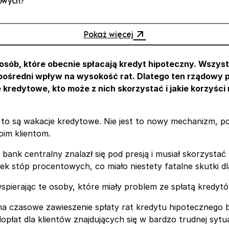
owych?
Pokaż więcej
 kredytu
b, które obecnie spłacają kredyt hipoteczny. Wszystko 
pośredni wpływ na wysokość rat. Dlatego ten rządowy 
we
edytowe, kto może z nich skorzystać i jakie korzyści 
zny
o to są wakacje kredytowe. Nie jest to nowy mechanizm, 
oim klientom.
 bank centralny znalazł się pod presją i musiał skorzystać
k stóp procentowych, co miało niestety fatalne skutki dl
spierając te osoby, które miały problem ze spłatą kredyt
a czasowe zawieszenie spłaty rat kredytu hipotecznego 
płat dla klientów znajdujących się w bardzo trudnej sytua