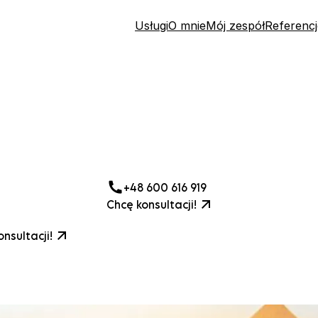
Usługi
O mnie
Mój zespół
Referencj
+48 600 616 919
Chcę konsultacji!
nsultacji!