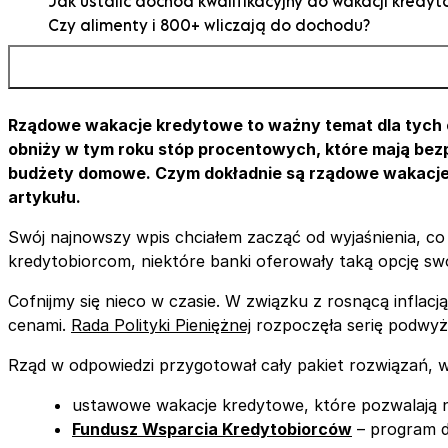
Jak ustalić dochód kwalifikacyjny do wakacji kredyt
Czy alimenty i 800+ wliczają do dochodu?
Czy banki weryfikują podane dane?
Mam dwa kredyty – czy mogę skorzystać z wakacji
kredytowych?
Wpływ wakacji kredytowych na harmonogram spłaty
Rządowe wakacje kredytowe to ważny temat dla tych osó
mieszkaniowego
obniży w tym roku stóp procentowych, które mają bez
Nadpłata kredytu hipotecznego a wakacje kredyto
budżety domowe. Czym dokładnie są rządowe wakacje kr
Wady i zalety wakacji kredytowych a kredyt hipotec
artykułu.
Wakacje kredytowe 2024 jak złożyć wniosek?
Swój najnowszy wpis chciałem zacząć od wyjaśnienia, c
kredytobiorcom, niektóre banki oferowały taką opcję sw
Cofnijmy się nieco w czasie. W związku z rosnącą inflacją
cenami.
Rada Polityki Pieniężnej
rozpoczęła serię podwyże
Rząd w odpowiedzi przygotował cały pakiet rozwiązań, w
ustawowe wakacje kredytowe, które pozwalają n
Fundusz Wsparcia Kredytobiorców
– program do