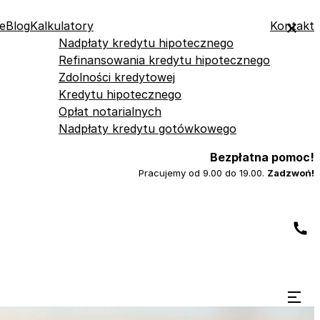
e
Blog
Kalkulatory
Kontakt
Nadpłaty kredytu hipotecznego
Refinansowania kredytu hipotecznego
Zdolności kredytowej
Kredytu hipotecznego
Opłat notarialnych
Nadpłaty kredytu gotówkowego
Bezpłatna pomoc!
Pracujemy od 9.00 do 19.00.
Zadzwoń!