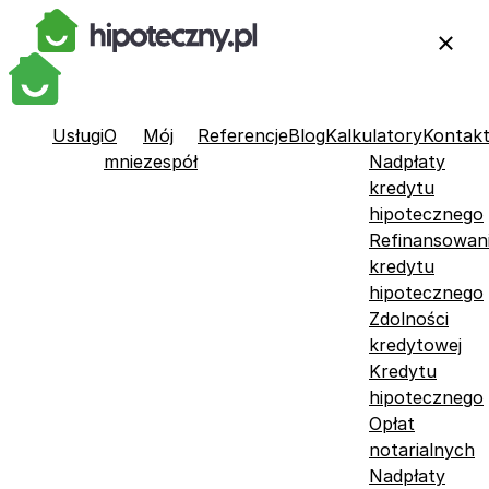
Usługi
O
Mój
Referencje
Blog
Kalkulatory
Kontak
mnie
zespół
Nadpłaty
kredytu
hipotecznego
Refinansowan
kredytu
hipotecznego
Zdolności
kredytowej
Kredytu
hipotecznego
Opłat
notarialnych
Nadpłaty