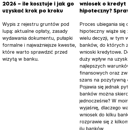
2026 – ile kosztuje i jak go
wniosek o kredyt
uzyskać krok po kroku
hipoteczny? Spraw
Wypis z rejestru gruntów pod
Proces ubiegania się o
lupą: aktualne opłaty, zasady
hipoteczny wiąże się 
wydawania dokumentu, pułapki
wielu decyzji, w tym 
formalne i najważniejsze kwestie,
banków, do których z
które warto sprawdzić przed
wnioski kredytowe. De
wizytą w banku.
duży wpływ na uzyskan
najlepszych warunkó
finansowych oraz zwi
szans na pozytywną o
Pojawia się jednak pyta
banków można skierow
jednocześnie? W moim
wyjaśnię, dlaczego wa
wniosek do kilku bank
rozprawie się z kilkom
ilu banków