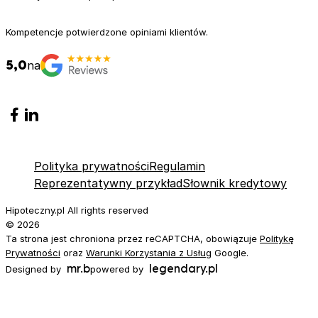
Kompetencje potwierdzone opiniami klientów.
5,0
na
Polityka prywatności
Regulamin
Reprezentatywny przykład
Słownik kredytowy
Hipoteczny.pl All rights reserved
© 2026
Ta strona jest chroniona przez reCAPTCHA, obowiązuje
Politykę
Prywatności
oraz
Warunki Korzystania z Usług
Google.
Tworzenie stron internetowych
mr.b
legendary.pl
Designed by
powered by