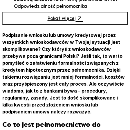
Odpowiedzialność pełnomocnika
Prawidłowe podpisanie dokumentów przez
Pokaż więcej
pełnomocnika do kredytu
Koszty ustalenia pełnomocnictwa notarialnego
Ile odpisów pełnomocnictwa trzeba pobrać?
Podpisanie wniosku lub umowy kredytowej przez
Kiedy warto załatwiać kredyt hipoteczny przez
wszystkich wnioskodawców w Twojej sytuacji jest
pełnomocnika?
skomplikowane? Czy któryś z wnioskodawców
Podpisanie pełnomocnictwa poza terenem Polski
przebywa poza granicami Polski? Jeśli tak, to warto
Ryzyka organizacji kredytu przez pełnomocnika
pomyśleć o załatwieniu formalności związanych z
kredytem hipotecznym przez pełnomocnika. Dzięki
takiemu rozwiązaniu jest mniej formalności, kosztów
oraz przyśpieszony jest cały proces. Ale oczywiście
wiadomo, jak to z bankami bywa – procedury,
regulaminy, zasady. Jest to dość skomplikowane i
kilka kwestii przed złożeniem wniosku lub
podpisaniem umowy należy rozważyć.
Co to jest pełnomocnictwo do