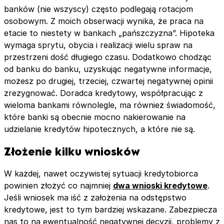
banków (nie wszyscy) często podlegają rotacjom
osobowym. Z moich obserwacji wynika, że praca na
etacie to niestety w bankach „pańszczyzna”. Hipoteka
wymaga sprytu, obycia i realizacji wielu spraw na
przestrzeni dość długiego czasu. Dodatkowo chodząc
od banku do banku, uzyskując negatywne informacje,
możesz po drugiej, trzeciej, czwartej negatywnej opinii
zrezygnować. Doradca kredytowy, współpracując z
wieloma bankami równolegle, ma również świadomość,
które banki są obecnie mocno nakierowanie na
udzielanie kredytów hipotecznych, a które nie są.
Złożenie kilku wniosków
W każdej, nawet oczywistej sytuacji kredytobiorca
powinien złożyć co najmniej
dwa wnioski kredytowe
.
Jeśli wniosek ma iść z założenia na odstępstwo
kredytowe, jest to tym bardziej wskazane. Zabezpiecza
nas to na ewentualność negatywnej decyzji, problemy z