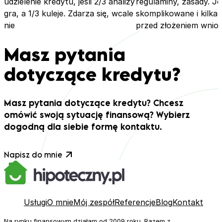
udzielenie kredytu, jeśli 2/3 analizy
regulaminy, zasady. Je
gra, a 1/3 kuleje. Zdarza się, wcale
skomplikowane i kilka 
nie
przed złożeniem wnios
Masz pytania
dotyczące kredytu?
Masz pytania dotyczące kredytu? Chcesz
omówić swoją sytuację finansową? Wybierz
dogodną dla siebie formę kontaktu.
Napisz do mnie
Usługi
O mnie
Mój zespół
Referencje
Blog
Kontakt
Na rynku finansowym działam od 2009 roku. Razem z