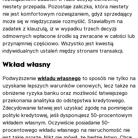
niestety przepada. Pozostaje zaliczka, która niestety
nie jest komfortowym rozwiązaniem, gdyż sprzedający
może się w międzyczasie rozmyślić. Stawiałbym na
zadatek z klauzulą, iż w wypadku trzech decyzji
odmownych wpłacone środki są zwracane w całości lub
przynajmniej częściowo. Wszystko jest kwestią
indywidualnych ustaleń między stronami transakcji.
Wkład własny
Podwyższenie
wkładu własnego
to sposób nie tylko na
uzyskanie lepszych warunków cenowych, lecz także na
obniżenie ryzyka banku oraz możliwość łatwiejszego
przekonania analityka do odstępstwa kredytowego.
Zdecydowanie łatwiej jest uzyskać zgodę na pominięcie
polityki kredytowej, jeśli dysponujesz 50-procentowym
wkładem własnym. Oczywiście posiadanie 50-
procentowego wkładu własnego na nieruchomość nie
jest takie proste. Nikt nie mówił, że będzie łatwo. Chcę