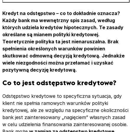
Nieprawidłowa historia w BIK
Odmowna decyzja ze względu na scoring
Kredyt na odstępstwo – co to dokładnie oznacza?
Współpraca samemu czy z ekspertem hipotecznym
Każdy bank ma wewnętrzny spis zasad, według
Złożenie kilku wniosków
których udziela kredytów hipotecznych. Te zasady
Zadatek czy zaliczka
określane są mianem polityki kredytowej.
Wkład własny
Teoretycznie polityka ta jest nienaruszalna. Brak
Wniosek „trafił na fraudy” lub na „komitet
spełnienia określonych warunków powinien
kredytowy”. Co to oznacza?
skutkować odmowną decyzją kredytową. Jednakże
Czego na pewno nie załatwimy?
wiele niezgodności można przełamać i uzyskać
pozytywną decyzję kredytową.
Co to jest odstępstwo kredytowe?
Odstępstwo kredytowe to specyficzna sytuacja, gdy
klient nie spełnia ramowych warunków polityki
kredytowej, ale ze względu na specyficzne okoliczności
bank jest zainteresowany „nagięciem” własnych zasad
w celu udzielenia finansowania zainteresowanej osobie.
Bank może
w zamian za odstępstwo kredytowe