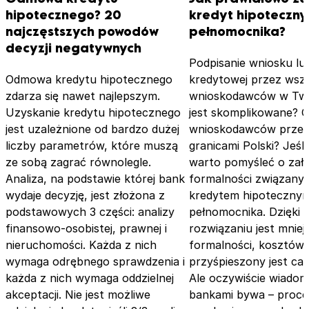
hipotecznego? 20
kredyt hipoteczny
najczęstszych powodów
pełnomocnika?
decyzji negatywnych
Podpisanie wniosku l
Odmowa kredytu hipotecznego
kredytowej przez wsz
zdarza się nawet najlepszym.
wnioskodawców w Twoj
Uzyskanie kredytu hipotecznego
jest skomplikowane? C
jest uzależnione od bardzo dużej
wnioskodawców prze
liczby parametrów, które muszą
granicami Polski? Jeśli
ze sobą zagrać równolegle.
warto pomyśleć o zała
Analiza, na podstawie której bank
formalności związany
wydaje decyzję, jest złożona z
kredytem hipoteczny
podstawowych 3 części: analizy
pełnomocnika. Dzięki 
finansowo-osobistej, prawnej i
rozwiązaniu jest mniej
nieruchomości. Każda z nich
formalności, kosztów 
wymaga odrębnego sprawdzenia i
przyśpieszony jest cał
każda z nich wymaga oddzielnej
Ale oczywiście wiadomo
akceptacji. Nie jest możliwe
bankami bywa – proce