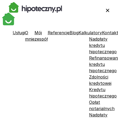
Usługi
O
Mój
Referencje
Blog
Kalkulatory
Kontak
mnie
zespół
Nadpłaty
kredytu
hipotecznego
Refinansowan
kredytu
hipotecznego
Zdolności
kredytowej
Kredytu
hipotecznego
Opłat
notarialnych
Nadpłaty