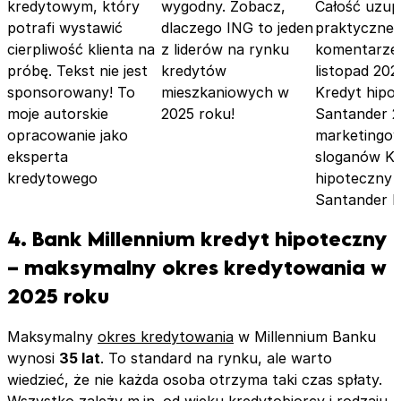
kredytowym, który
wygodny. Zobacz,
Całość uzup
potrafi wystawić
dlaczego ING to jeden
praktyczne
cierpliwość klienta na
z liderów na rynku
komentarze 
próbę. Tekst nie jest
kredytów
listopad 202
sponsorowany! To
mieszkaniowych w
Kredyt hipo
moje autorskie
2025 roku!
Santander 2
opracowanie jako
marketingo
eksperta
sloganów Kr
kredytowego
hipoteczny 
Santander 
4. Bank Millennium kredyt hipoteczny
– maksymalny okres kredytowania w
2025 roku
Maksymalny
okres kredytowania
w Millennium Banku
wynosi
35 lat
. To standard na rynku, ale warto
wiedzieć, że nie każda osoba otrzyma taki czas spłaty.
Wszystko zależy m.in. od wieku kredytobiorcy i rodzaju