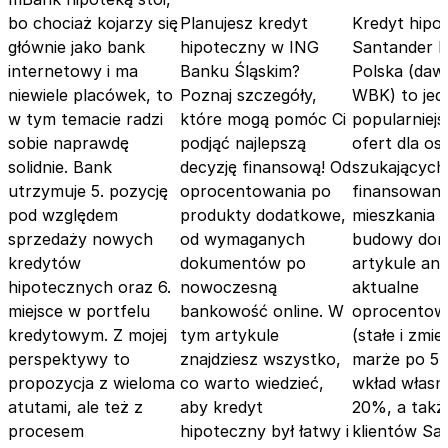
bo chociaż kojarzy się
Planujesz kredyt
Kredyt hipo
głównie jako bank
hipoteczny w ING
Santander 
internetowy i ma
Banku Śląskim?
Polska (dawn
niewiele placówek, to
Poznaj szczegóły,
WBK) to jed
w tym temacie radzi
które mogą pomóc Ci
popularniej
sobie naprawdę
podjąć najlepszą
ofert dla os
solidnie. Bank
decyzję finansową! Od
szukających
utrzymuje 5. pozycję
oprocentowania po
finansowani
pod względem
produkty dodatkowe,
mieszkania l
sprzedaży nowych
od wymaganych
budowy dom
kredytów
dokumentów po
artykule ana
hipotecznych oraz 6.
nowoczesną
aktualne
miejsce w portfelu
bankowość online. W
oprocentow
kredytowym. Z mojej
tym artykule
(stałe i zmie
perspektywy to
znajdziesz wszystko,
marże po 5 
propozycja z wieloma
co warto wiedzieć,
wkład własn
atutami, ale też z
aby kredyt
20%, a także
procesem
hipoteczny był łatwy i
klientów Sa