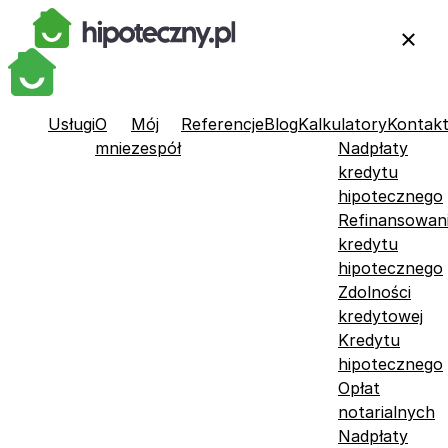
Usługi
O
Mój
Referencje
Blog
Kalkulatory
Kontak
mnie
zespół
Nadpłaty
kredytu
hipotecznego
Refinansowan
kredytu
hipotecznego
Zdolności
kredytowej
Kredytu
hipotecznego
Opłat
notarialnych
Nadpłaty