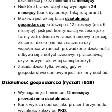
działalności przez
minimum 12 miesięcy
.
Niektóre branże objęte są wymogiem
24
miesięcy
(bank dysponuje taką listą branż).
Możliwa jest akceptacja
działalności
gospodarczej
krótszej niż 12 miesięcy (min. 6
miesięcy), jeśli jest kontynuacją wcześniejszej
formy zatrudnienia w ramach umowy o pracę,
zlecenie, dzieło (nie ma znaczenia czy
współpraca w ramach prowadzonej działalności
odbywa się z dotychczasowym pracodawcą,
czy z nowym, ale w tej samej branży).
Zasada działa tylko wtedy, gdy w
gospodarstwie domowym jest też inny dochód.
Działalność gospodarcza (ryczałt i B2B)
Wymagane jest minimum
12 miesięcy
prowadzenia działalności
.
Bank wylicza dochód jako procent przychodu:
wysokość zależy od
PKD
.