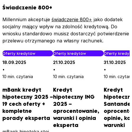
Świadczenie 800+
Millennium akceptuje
świadczenie 800+
jako dodatek
socjalny mający wpływ na zdolność kredytową. Do
wniosku standardowo musisz dostarczyć potwierdzenie
przelewu otrzymanego na własny rachunek.
Oferty kredytów
Oferty kredytów
Oferty kredy
18.09.2025
21.10.2025
31.10.2025
•
•
•
10 min. czytania
10 min. czytania
10 min. czytan
mBank kredyt
Kredyt
Kredyt
hipoteczny 2025 –
hipoteczny ING
hipoteczn
19 cech oferty +
2025 –
Santander
kompletne
oprocentowanie,
oprocento
porady eksperta
warunki i opinia
opinie, ka
eksperta
warunki
mBank hipoteką stoi,