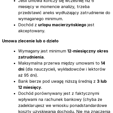
Jeśli umowa kończy się wcześniej niż 6
miesięcy w momencie analizy, trzeba
przedstawić aneks wydłużający zatrudnienie do
wymaganego minimum.
Dochód z
urlopu macierzyńskiego
jest
akceptowany.
Umowa zlecenie lub o dzieło
Wymagany jest minimum
12-miesięczny okres
zatrudnienia
.
Maksymalna przerwa między umowami to
14
dni
(dla nauczycieli, wykładowców i lektorów
aż 95 dni).
Bank bierze pod uwagę niższą średnią z
3 lub
12 miesięcy
.
Dochód porównywany jest z faktycznymi
wpływami na rachunek bankowy (chyba że
zadeklarujesz we wniosku ponadstandardowe
koszty uzyskiwania dochodu. Nie ma znaczenia