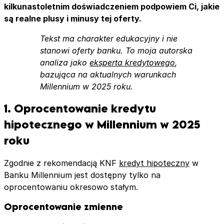
Produkty dodatkowe w kredycie hipotecznym
kilkunastoletnim doświadczeniem podpowiem Ci, jakie
Millennium – jak wpływają na oprocentowanie?
są realne plusy i minusy tej oferty.
Ubezpieczenie nieruchomości w kredycie
Tekst ma charakter edukacyjny i nie
hipotecznym Millennium – warunki i koszt
stanowi oferty banku. To moja autorska
Kredyt hipoteczny na budowę domu w Millennium –
analiza jako
eksperta kredytowego
,
warunki i zasady w 2025 roku
bazująca na aktualnych warunkach
ko kredyt hipoteczny w Millennium – warunki w
Millennium w 2025 roku.
2025 roku
Zalety i wady kredytu hipotecznego w Millennium
1. Oprocentowanie kredytu
FAQ: najczęściej zadawane pytania
hipotecznego w Millennium w 2025
roku
Zgodnie z rekomendacją KNF
kredyt hipoteczny
w
Banku Millennium jest dostępny tylko na
oprocentowaniu okresowo stałym.
Oprocentowanie zmienne