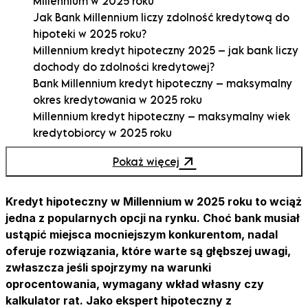
Millennium w 2025 roku
Jak Bank Millennium liczy zdolność kredytową do
hipoteki w 2025 roku?
Millennium kredyt hipoteczny 2025 – jak bank liczy
dochody do zdolności kredytowej?
Bank Millennium kredyt hipoteczny – maksymalny
okres kredytowania w 2025 roku
Millennium kredyt hipoteczny – maksymalny wiek
kredytobiorcy w 2025 roku
Millennium kredyt hipoteczny – wkład własny w
Pokaż więcej
2025 roku
Prowizja za udzielenie kredytu hipotecznego w
Millennium w 2025 roku
Kredyt hipoteczny w Millennium w 2025 roku to wciąż
Wycena nieruchomości do kredytu hipotecznego w
jedna z popularnych opcji na rynku. Choć bank musiał
Millennium w 2025 roku
ustąpić miejsca mocniejszym konkurentom, nadal
Wcześniejsza spłata kredytu hipotecznego w
oferuje rozwiązania, które warte są głębszej uwagi,
Millennium w 2025 roku
zwłaszcza jeśli spojrzymy na warunki
Wstępna decyzja kredytowa w Millennium – ile się
oprocentowania, wymagany wkład własny czy
czeka i co oznacza?
kalkulator rat. Jako ekspert hipoteczny z