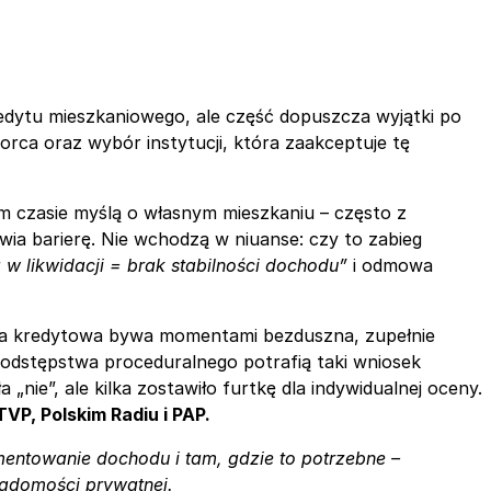
dytu mieszkaniowego, ale część dopuszcza wyjątki po
ca oraz wybór instytucji, która zaakceptuje tę
zym czasie myślą o własnym mieszkaniu – często z
ia barierę. Nie wchodzą w niuanse: czy to zabieg
w likwidacji = brak stabilności dochodu”
i odmowa
ukcja kredytowa bywa momentami bezduszna, zupełnie
e odstępstwa proceduralnego potrafią taki wniosek
 „nie”, ale kilka zostawiło furtkę dla indywidualnej oceny.
VP, Polskim Radiu i PAP.
mentowanie dochodu i tam, gdzie to potrzebne –
iadomości prywatnej.