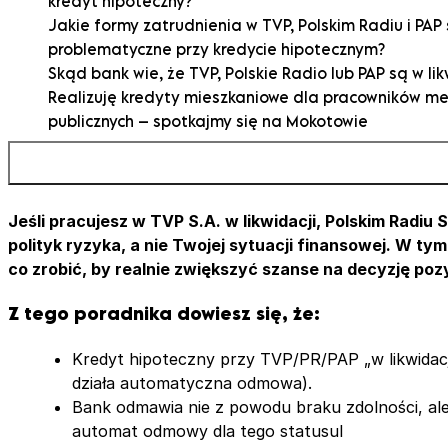
kredyt hipoteczny?
Jakie formy zatrudnienia w TVP, Polskim Radiu i PAP
problematyczne przy kredycie hipotecznym?
Skąd bank wie, że TVP, Polskie Radio lub PAP są w lik
Realizuję kredyty mieszkaniowe dla pracowników m
publicznych – spotkajmy się na Mokotowie
Case study: kredyt hipoteczny dla pracowniczki TVP
likwidacji”- 3 wnioski, 2 decyzje bez warunków
Jak przygotować się do kredytu hipotecznego, jeśli 
zatrudniony w TVP, Polskim Radiu lub PAP?
Jeśli pracujesz w TVP S.A. w likwidacji, Polskim Radiu S
Jak zabezpieczyć się na wypadek decyzji negatywn
polityk ryzyka, a nie Twojej sytuacji finansowej. W ty
kredycie hipotecznym?
co zrobić, by realnie zwiększyć szanse na decyzję po
Podsumowanie: kredyt hipoteczny przy pracodawcy
Z tego poradnika dowiesz się, że:
likwidacji – co warto wiedzieć?
FAQ
Kredyt hipoteczny przy TVP/PR/PAP „w likwidacji
działa automatyczna odmowa).
Bank odmawia nie z powodu braku zdolności, al
automat odmowy dla tego statusul