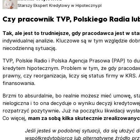
Starszy Ekspert Kredytowy w Hipoteczny.pl
Czy pracownik TVP, Polskiego Radia l
Tak, ale jest to trudniejsze, gdy pracodawca jest w stan
indywidualnej analizie. Kluczowe są w tym względzie do
niecodzienną sytuację.
TVP, Polskie Radio i Polska Agencja Prasowa (PAP) to du
kredytem hipotecznym. Problem w tym, że gdy pracodawca
prawny, czy reorganizacja, liczy się status firmy w KRS.
finansowania.
Brzmi to absurdalnie, bo realnie możesz mieć umowę, st
nielogiczna i to ona decyduje o wyniku decyzji kredytow
rozpatrzyć pozytywnie
.
Już na początku likwidacji wysłał
Co więcej,
mam za sobą
kilka skutecznie zrealizowan
Jeśli jesteś w podobnej sytuacji, da się ułoży
współkredytobiorca lub alternatywne źródło pr