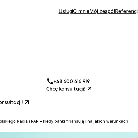
Usługi
O mnie
Mój zespół
Referencj
+48 600 616 919
Chcę konsultacji!
nsultacji!
lskiego Radia i PAP – kiedy banki finansują i na jakich warunkach