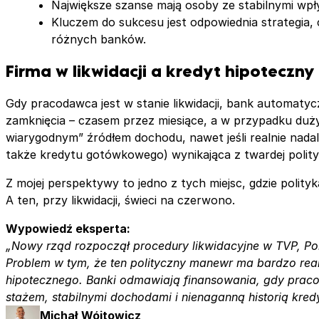
Największe szanse mają osoby ze stabilnymi wpły
Kluczem do sukcesu jest odpowiednia strategia,
różnych banków.
Firma w likwidacji a kredyt hipoteczn
Gdy pracodawca jest w stanie likwidacji, bank automatycz
zamknięcia – czasem przez miesiące, a w przypadku dużych 
wiarygodnym” źródłem dochodu, nawet jeśli realnie nada
także kredytu gotówkowego) wynikająca z twardej polityk
Z mojej perspektywy to jedno z tych miejsc, gdzie polityk
A ten, przy likwidacji, świeci na czerwono.
Wypowiedź eksperta:
„Nowy rząd rozpoczął procedury likwidacyjne w TVP, Po
Problem w tym, że ten polityczny manewr ma bardzo realn
hipotecznego. Banki odmawiają finansowania, gdy pracoda
stażem, stabilnymi dochodami i nienaganną historią kred
Michał Wójtowicz