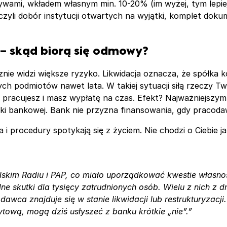
wami, wkładem własnym min. 10-20% (im wyżej, tym lepiej)
 czyli dobór instytucji otwartych na wyjątki, komplet do
y – skąd biorą się odmowy?
nie widzi większe ryzyko. Likwidacja oznacza, że spółka k
podmiotów nawet lata. W takiej sytuacji siłą rzeczy Twoje 
l pracujesz i masz wypłatę na czas. Efekt? Najważniejsz
i bankowej. Bank nie przyzna finansowania, gdy pracodawca
a i procedury spotykają się z życiem. Nie chodzi o Ciebie 
lskim Radiu i PAP, co miało uporządkować kwestie własno
e skutki dla tysięcy zatrudnionych osób. Wielu z nich z d
wca znajduje się w stanie likwidacji lub restrukturyzacji
ytową, mogą dziś usłyszeć z banku krótkie „nie”.”