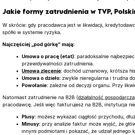
Jakie formy zatrudnienia w TVP, Polsk
W skrócie: gdy pracodawca jest w likwidacji, kredytodawc
spółki w systemie ryzyka.
Najczęściej „pod górkę” mają:
Umowa o pracę (etat)
: paradoksalnie najbezpie
przewidywalności zatrudnienia.
Umowa zlecenie
: dochód uznaniowy, krótsza hi
Umowa o dzieło
: zwykle nieregularna i trudna d
Powołanie
: zależne od decyzji organu. Przy lik
Natomiast zatrudnienie na B2B (
działalność gospodarcza
pracodawcę. Jeśli więc fakturujesz na B2B, instytucja n
Plusy
: możesz wykazać ciągłość przychodu, dłuż
Minusy
: przy analizie faktur może wyjść, że g
innymi podmiotami i pokazać, że udział jednego 