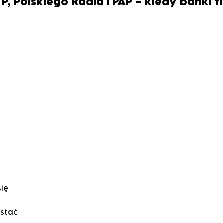
 Polskiego Radia i PAP – kiedy banki f
się
ostać