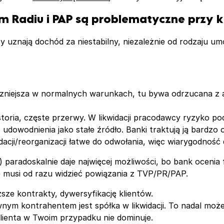
im Radiu i PAP są problematyczne przy 
y uznają dochód za niestabilny, niezależnie od rodzaju umo
czniejsza w normalnych warunkach, tu bywa odrzucana z au
storia, częste przerwy. W likwidacji pracodawcy ryzyko po
o udowodnienia jako stałe źródło. Banki traktują ją bardzo 
widacji/reorganizacji łatwe do odwołania, więc wiarygodnoś
) paradoskalnie daje najwięcej możliwości, bo bank ocenia f
ie musi od razu widzieć powiązania z TVP/PR/PAP.
sze kontrakty, dywersyfikację klientów.
łównym kontrahentem jest spółka w likwidacji. To nadal m
klienta w Twoim przypadku nie dominuje.