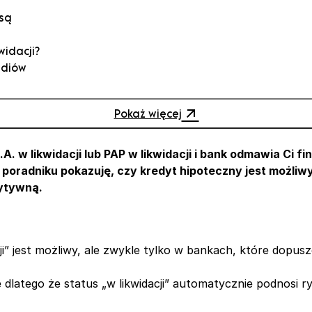
 są
widacji?
ediów
 „w
Pokaż więcej
jesteś
.A. w likwidacji lub PAP w likwidacji i bank odmawia Ci f
ej przy
m poradniku pokazuję, czy kredyt hipoteczny jest możliwy
zytywną.
 w
” jest możliwy, ale zwykle tylko w bankach, które dopuszc
e dlatego że status „w likwidacji” automatycznie podno