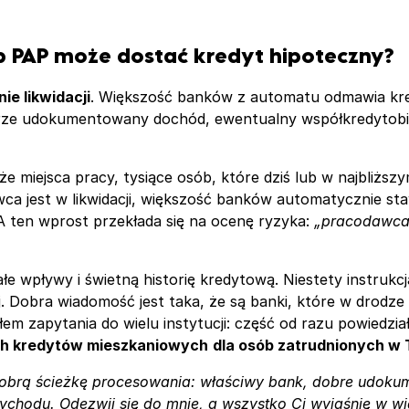
ub PAP może dostać kredyt hipoteczny?
ie likwidacji
. Większość banków z automatu odmawia kre
brze udokumentowany dochód, ewentualny współkredytobior
że miejsca pracy, tysiące osób, które dziś lub w najbliżs
 jest w likwidacji, większość banków automatycznie staw
 A ten wprost przekłada się na ocenę ryzyka:
„pracodawca 
ałe wpływy i świetną historię kredytową. Niestety instr
ej. Dobra wiadomość jest taka, że są banki, które w drodz
em zapytania do wielu instytucji: część od razu powiedziała
ych kredytów mieszkaniowych
dla osób zatrudnionych w T
ć dobrą ścieżkę procesowania: właściwy bank, dobre udoku
zychodu.
Odezwij się do mnie
, a wszystko Ci wyjaśnię w w