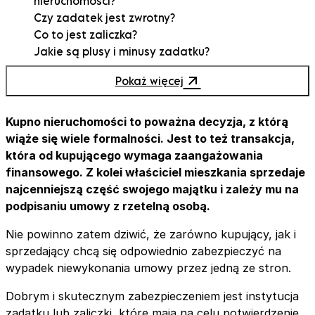
nieruchomości?
Czy zadatek jest zwrotny?
Co to jest zaliczka?
Jakie są plusy i minusy zadatku?
W jakim celu wpłaca się zadatek lub zaliczkę?
Pokaż więcej
Jaka jest minimalna wartość zadatku lub zaliczki?
Jaka jest maksymalna kwota w przypadku
zadatku lub zaliczki?
Kupno nieruchomości to poważna decyzja, z którą
Zwrot zadatku w przypadku kilku decyzji
wiąże się wiele formalności. Jest to też transakcja,
negatywnych
która od kupującego wymaga zaangażowania
Jak prawidłowo zapisać zadatek w umowie
finansowego. Z kolei właściciel mieszkania sprzedaje
przedwstępnej?
najcenniejszą część swojego majątku i zależy mu na
Czy zadatek lub zaliczka będą wchodziły do
podpisaniu umowy z rzetelną osobą.
wkładu własnego?
Nie powinno zatem dziwić, że zarówno kupujący, jak i
Jak wpłacić zaliczkę lub zadatek?
sprzedający chcą się odpowiednio zabezpieczyć na
Co jest lepsze: zadatek czy zaliczka. Ekspert radzi!
wypadek niewykonania umowy przez jedną ze stron.
Dobrym i skutecznym zabezpieczeniem jest instytucja
zadatku lub zaliczki, które mają na celu potwierdzenie