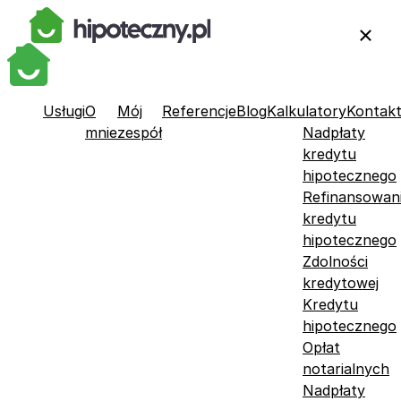
Usługi
O
Mój
Referencje
Blog
Kalkulatory
Kontak
mnie
zespół
Nadpłaty
kredytu
hipotecznego
Refinansowan
kredytu
hipotecznego
Zdolności
kredytowej
Kredytu
hipotecznego
Opłat
notarialnych
Nadpłaty