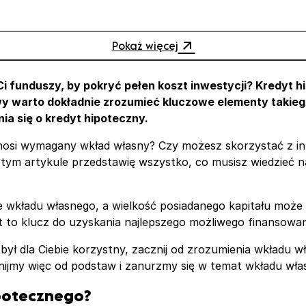
ończenie
Pokaż więcej
 funduszy, by pokryć pełen koszt inwestycji? Kredyt hi
y warto dokładnie zrozumieć kluczowe elementy takiego
ia się o kredyt hipoteczny.
wynosi wymagany wkład własny? Czy możesz skorzystać z in
tym artykule przedstawię wszystko, co musisz wiedzieć 
kład
 wkładu własnego, a wielkość posiadanego kapitału może
to klucz do uzyskania najlepszego możliwego finansowan
 był dla Ciebie korzystny, zacznij od zrozumienia wkładu 
znijmy więc od podstaw i zanurzmy się w temat wkładu wł
ipotecznego?