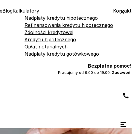
e
Blog
Kalkulatory
Kontakt
Nadpłaty kredytu hipotecznego
Refinansowania kredytu hipotecznego
Zdolności kredytowej
Kredytu hipotecznego
Opłat notarialnych
Nadpłaty kredytu gotówkowego
Bezpłatna pomoc!
Pracujemy od 9.00 do 19.00.
Zadzwoń!