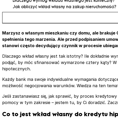
Dlaczego wymóg wkładu własnego jest konieczny?
Jak obliczyć wkład własny na zakup nieruchomości?
Jak obliczyć wkład własny na zakup, remont lub wyk
nieruchomości?
Komu wpłacasz wkład własny?
Jak potwierdzić wpłatę wkładu własnego na rzecz
Marzysz o własnym mieszkaniu czy domu, ale brakuje Ci
sprzedającego?
spełnienia tego marzenia. Ale przed podpisaniem umow
W którym momencie trzeba wpłacić wkład własny?
stanowi często decydujący czynnik w procesie ubiegan
Jak obejść wkład własny?
Dlaczego wkład własny jest tak istotny? Ile dokładnie 
Kredyt gotówkowy na wkład własny
podjąć, by móc sfinansować wymarzone cztery kąty? W 
Kredyt hipoteczny bez wkładu własnego – RKM
hipotecznych.
Czy warto przeznaczyć wszystkie oszczędności na w
włany?
Każdy bank ma swoje indywidualne wymagania dotyczące
Ubezpieczenie niskiego wkładu własnego
możliwość negocjowania warunków. Wiedza na ten temat 
Jeśli zastanawiasz się, jak sprawić, by proces kredytowy
pomocy w tym zakresie – jestem tu, by Ci doradzić. Zac
Co to jest wkład własny do kredytu h