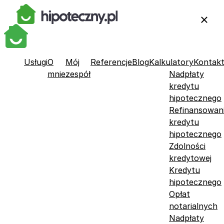
Usługi
O
Mój
Referencje
Blog
Kalkulatory
Kontak
mnie
zespół
Nadpłaty
kredytu
hipotecznego
Refinansowan
kredytu
hipotecznego
Zdolności
kredytowej
Kredytu
hipotecznego
Opłat
notarialnych
Nadpłaty