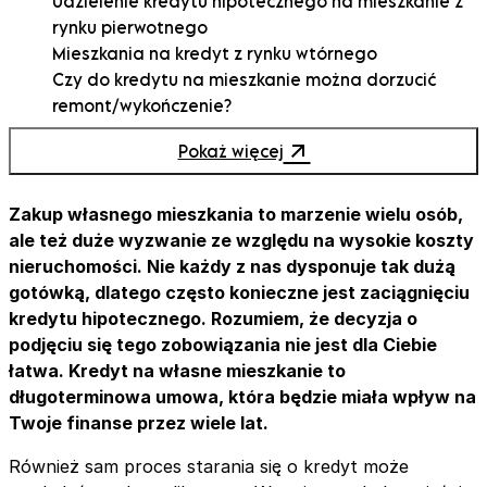
Udzielenie kredytu hipotecznego na mieszkanie z
rynku pierwotnego
Mieszkania na kredyt z rynku wtórnego
Czy do kredytu na mieszkanie można dorzucić
remont/wykończenie?
Jaka jest wymagana wysokość wkładu własnego
Pokaż więcej
do kredytu na mieszkanie?
Jak porównać oferty kredytów mieszkaniowych?
Pomoc eksperta w procesie starania się o kredyt
Zakup własnego mieszkania to marzenie wielu osób,
na mieszkanie
ale też duże wyzwanie ze względu na wysokie koszty
Ukryte koszty i prowizje kredytu mieszkaniowego
nieruchomości. Nie każdy z nas dysponuje tak dużą
Na co zwrócić uwagę podczas wyboru kredytu na
gotówką, dlatego często konieczne jest zaciągnięciu
mieszkanie? Najważniejsze parametry
kredytu hipotecznego. Rozumiem, że decyzja o
podjęciu się tego zobowiązania nie jest dla Ciebie
łatwa. Kredyt na własne mieszkanie to
długoterminowa umowa, która będzie miała wpływ na
Twoje finanse przez wiele lat.
Również sam proces starania się o kredyt może