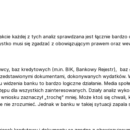
cie każdej z tych analiz sprawdzana jest łącznie bardzo 
szystko musi się zgadzać z obowiązującym prawem oraz we
cy, baz kredytowych (m.in. BIK, Bankowy Rejestr), baz g
przedstawionymi dokumentami, dokonywanych wydatków. W
idzenia banku to bardzo logiczne działanie. Media społe
stępu dla wszystkich zainteresowanych. Działy analiz wyk
 wniosku zaznaczył „trochę” mniej. Może ktoś się chwali, k
e nie zrozumieć. Jednak w banku w takiej sytuacji zapala