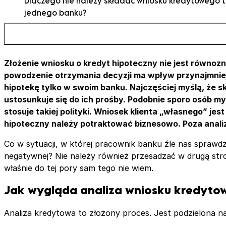
Dlaczego nie należy składać wniosku kredytowego t
jednego banku?
Ile złożyć wniosków o kredyt hipoteczny?
Liczba złożonych wniosków kredytowych a BIK
Koszty złożenia kilku wniosków kredytowych
Złożenie wniosku o kredyt hipoteczny nie jest równoz
powodzenie otrzymania decyzji ma wpływ przynajmniej k
hipotekę tylko w swoim banku. Najczęściej myślą, że s
ustosunkuje się do ich prośby. Podobnie sporo osób m
stosuje takiej polityki. Wniosek klienta „własnego” jes
hipoteczny należy potraktować biznesowo. Poza analizą
Co w sytuacji, w której pracownik banku źle nas sprawdz
negatywnej? Nie należy również przesadzać w drugą stron
właśnie do tej pory sam tego nie wiem.
Jak wygląda analiza wniosku kredyto
Analiza kredytowa to złożony proces. Jest podzielona n