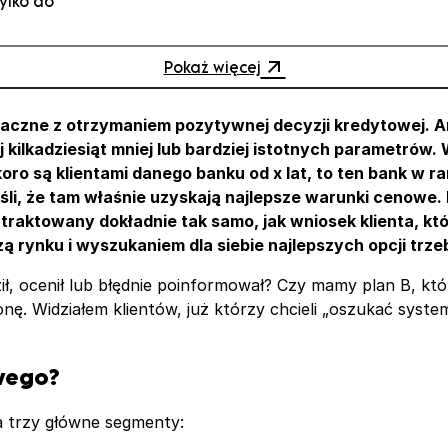
ylko do
Pokaż więcej
naczne z otrzymaniem pozytywnej decyzji kredytowej. A
ilkadziesiąt mniej lub bardziej istotnych parametrów. 
koro są klientami danego banku od x lat, to ten bank 
yśli, że tam właśnie uzyskają najlepsze warunki cenowe
t traktowany dokładnie tak samo, jak wniosek klienta, któ
 rynku i wyszukaniem dla siebie najlepszych opcji trzeb
ił, ocenił lub błędnie poinformował? Czy mamy plan B, kt
ę. Widziałem klientów, już którzy chcieli „oszukać syste
wego?
a trzy główne segmenty: