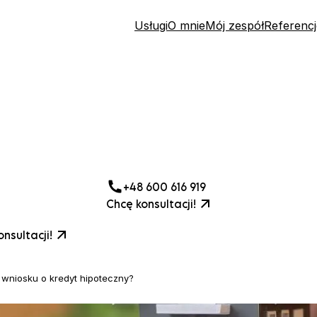
Usługi
O mnie
Mój zespół
Referencj
+48 600 616 919
Chcę konsultacji!
nsultacji!
 wniosku o kredyt hipoteczny?