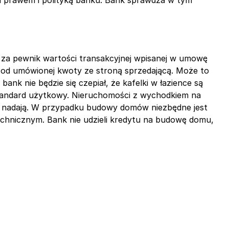
m prawem i polityką banku. Bank sprawdza w tym
ą za pewnik wartości transakcyjnej wpisanej w umowę
 od umówionej kwoty ze stroną sprzedającą. Może to
nk nie będzie się czepiał, że kafelki w łazience są
standard użytkowy. Nieruchomości z wychodkiem na
nie nadają. W przypadku budowy domów niezbędne jest
chnicznym. Bank nie udzieli kredytu na budowę domu,