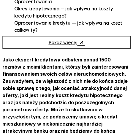
Oprocentowania
Okres kredytowania – jak wpływa na koszty
kredytu hipotecznego?
Oprocentowanie kredytu — jak wpływa na koszt
całkowity?
Prowizje i opłaty bankowe — na co należy się
Pokaż więcej
przygotować?
Koszty ubezpieczeń związanych z kredytem
hipotecznym
Jako ekspert kredytowy odbyłem ponad 1500
Wycena nieruchomości
rozmów z moimi klientami, którzy byli zainteresowani
Wcześniejsza spłata kredytu hipotecznego
finansowaniem swoich celów nieruchomościowych.
PCC – podatek od zakupu nieruchomości
Zauważyłem, że większość z nich nie do końca zdaje
Kredyt hipoteczny dodatkowe koszty — co może
sobie sprawę z tego, jak oceniać atrakcyjność danej
się pojawić?
oferty, jaki jest realny koszt kredytu hipotecznego
Jak obniżyć koszty kredytu hipotecznego?
oraz jak należy podchodzić do poszczególnych
parametrów oferty. Może to skutkować w
przyszłości tym, że podpiszemy umowę o kredyt
mieszkaniowy w niekoniecznie najbardziej
atrakcyjnym banku oraz nie będziemy do końca