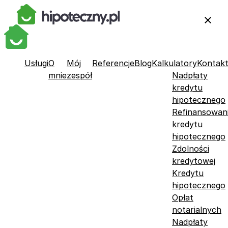
Usługi
O
Mój
Referencje
Blog
Kalkulatory
Kontak
mnie
zespół
Nadpłaty
kredytu
hipotecznego
Refinansowan
kredytu
hipotecznego
Zdolności
kredytowej
Kredytu
hipotecznego
Opłat
notarialnych
Nadpłaty