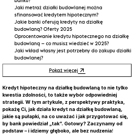
banku?
Jaki metraż działki budowlanej można
sfinansować kredytem hipotecznym?
Jakie banki oferują kredyty na działkę
budowlaną? Oferty 2025
Oprocentowanie kredytu hipotecznego na działkę
budowlaną – co musisz wiedzieć w 2025?
Jaki wkład własny jest potrzebny do zakupu działki
budowlanej?
Lista dokumentów potrzebnych do kredytu
Pokaż więcej
hipotecznego na działkę
Kredyt na działkę budowlaną – jak wygląda krok
po kroku?
Kredyt hipoteczny na działkę budowlaną to nie tylko
Odmowa kredytu na działkę budowlaną –
kwestia zdolności, to także wybór odpowiedniej
dlaczego bank mówi „nie”?
strategii. W tym artykule, z perspektywy praktyka,
Jak zaplanować zakup działki na kredyt? Strategia
pokażę Ci, jak działa kredyt na działkę budowlaną,
2-etapowa
jakie są pułapki, na co uważać i jak przygotować się,
Wycena działki do kredytu hipotecznego
by bank powiedział „tak”. Gotowy? Zaczynamy od
Ile trwa rozpatrzenie wniosku o kredyt na działkę?
podstaw – i idziemy głęboko, ale bez nudzenia
!