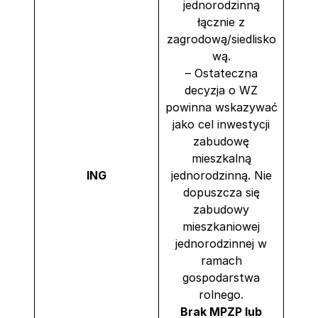
jednorodzinną
łącznie z
zagrodową/siedlisko
wą.
– Ostateczna
decyzja o WZ
powinna wskazywać
jako cel inwestycji
zabudowę
mieszkalną
ING
jednorodzinną. Nie
dopuszcza się
zabudowy
mieszkaniowej
jednorodzinnej w
ramach
gospodarstwa
rolnego.
Brak MPZP lub