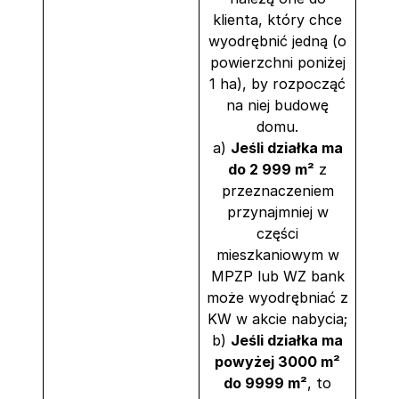
klienta, który chce
wyodrębnić jedną (o
powierzchni poniżej
1 ha), by rozpocząć
na niej budowę
domu.
a)
Jeśli działka ma
do 2 999 m²
z
przeznaczeniem
przynajmniej w
części
mieszkaniowym w
MPZP lub WZ bank
może wyodrębniać z
KW w akcie nabycia;
b)
Jeśli działka ma
powyżej 3000 m²
do 9999 m²
, to