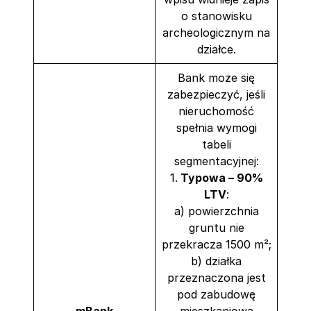
o stanowisku
archeologicznym na
działce.
Bank może się
zabezpieczyć, jeśli
nieruchomość
spełnia wymogi
tabeli
segmentacyjnej:
1.
Typowa – 90%
LTV
:
a) powierzchnia
gruntu nie
przekracza 1500 m²;
b) działka
przeznaczona jest
pod zabudowę
mBank
mieszkaniową