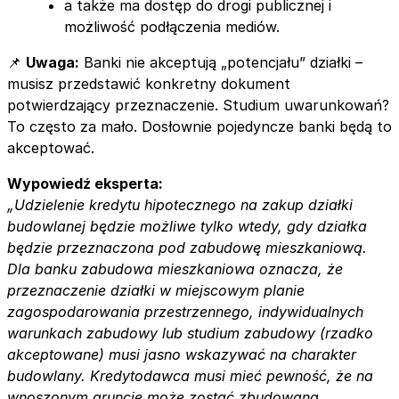
a także ma dostęp do drogi publicznej i
możliwość podłączenia mediów.
📌
Uwaga:
Banki nie akceptują „potencjału” działki –
musisz przedstawić konkretny dokument
potwierdzający przeznaczenie. Studium uwarunkowań?
To często za mało. Dosłownie pojedyncze banki będą to
akceptować.
Wypowiedź eksperta:
„Udzielenie kredytu hipotecznego na zakup działki
budowlanej będzie możliwe tylko wtedy, gdy działka
będzie przeznaczona pod zabudowę mieszkaniową.
Dla banku zabudowa mieszkaniowa oznacza, że
przeznaczenie działki w miejscowym planie
zagospodarowania przestrzennego, indywidualnych
warunkach zabudowy lub studium zabudowy (rzadko
akceptowane) musi jasno wskazywać na charakter
budowlany. Kredytodawca musi mieć pewność, że na
wnoszonym gruncie może zostać zbudowana