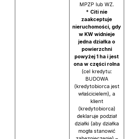
MPZP lub WZ.
*
Citi nie
zaakceptuje
nieruchomości, gdy
w KW widnieje
jedna działka o
powierzchni
powyżej 1 ha i jest
ona w części rolna
(cel kredytu:
BUDOWA
(kredytobiorca jest
właścicielem), a
klient
(kredytobiorca)
deklaruje podział
działki (aby działka
mogła stanowić
zabezpieczenie) –