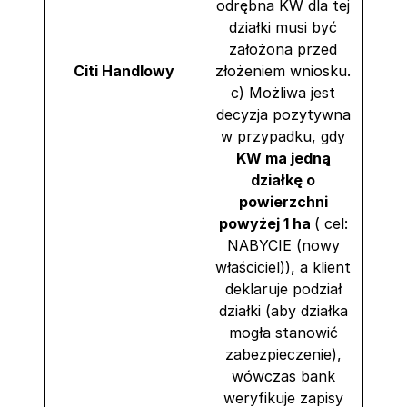
odrębna KW dla tej
działki musi być
założona przed
Citi Handlowy
złożeniem wniosku.
c) Możliwa jest
decyzja pozytywna
w przypadku, gdy
KW ma jedną
działkę o
powierzchni
powyżej 1 ha
( cel:
NABYCIE (nowy
właściciel)), a klient
deklaruje podział
działki (aby działka
mogła stanowić
zabezpieczenie),
wówczas bank
weryfikuje zapisy