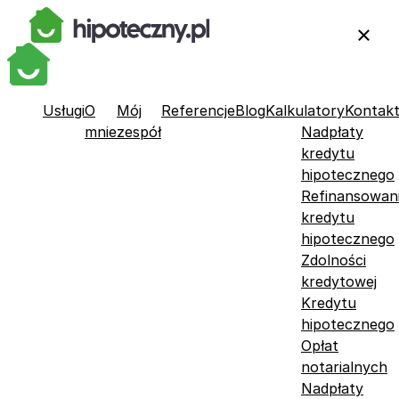
Usługi
O
Mój
Referencje
Blog
Kalkulatory
Kontak
mnie
zespół
Nadpłaty
kredytu
hipotecznego
Refinansowan
kredytu
hipotecznego
Zdolności
kredytowej
Kredytu
hipotecznego
Opłat
notarialnych
Nadpłaty