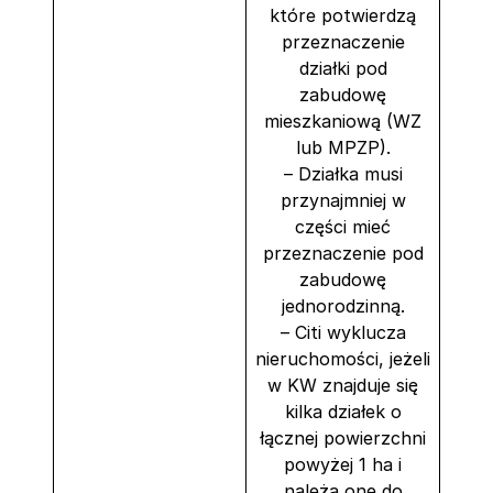
które potwierdzą
przeznaczenie
działki pod
zabudowę
mieszkaniową (WZ
lub MPZP).
– Działka musi
przynajmniej w
części mieć
przeznaczenie pod
zabudowę
jednorodzinną.
– Citi wyklucza
nieruchomości, jeżeli
w KW znajduje się
kilka działek o
łącznej powierzchni
powyżej 1 ha i
należą one do