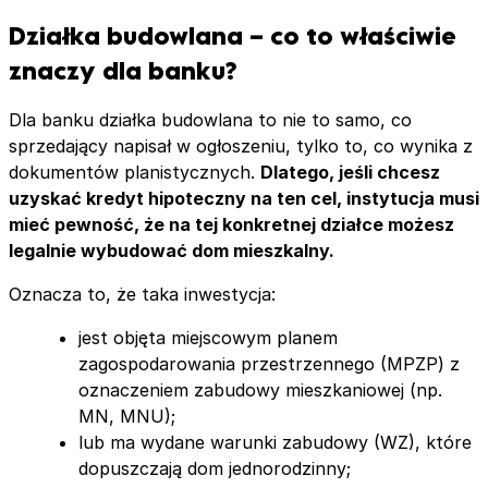
Najczęstsze błędy przy kredycie na działkę –
Działka budowlana – co to właściwie
czego unikać?
Kredyt na działkę i budowę domu w jednym
znaczy dla banku?
wniosku – kiedy się opłaca?
Kredyt gotówkowy na zakup działki budowlanej –
Dla banku działka budowlana to nie to samo, co
czy to ma sens?
sprzedający napisał w ogłoszeniu, tylko to, co wynika z
Jak sprawdzić działkę budowlaną przed zakupem?
dokumentów planistycznych.
Dlatego, jeśli chcesz
Lista kontrolna od eksperta kredytowego
uzyskać kredyt hipoteczny na ten cel, instytucja musi
FAQ
mieć pewność, że na tej konkretnej działce możesz
legalnie wybudować dom mieszkalny.
Oznacza to, że taka inwestycja:
jest objęta miejscowym planem
zagospodarowania przestrzennego (MPZP) z
oznaczeniem zabudowy mieszkaniowej (np.
MN, MNU);
lub ma wydane warunki zabudowy (WZ), które
dopuszczają dom jednorodzinny;