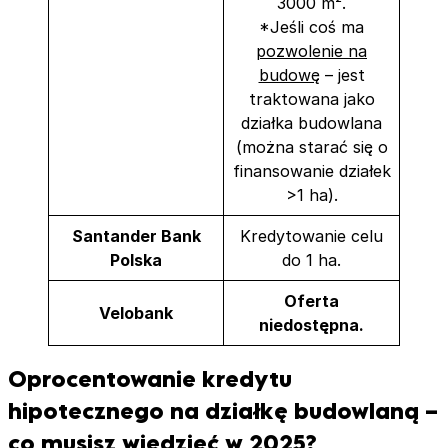
3000 m².
*Jeśli coś ma
pozwolenie na
budowę
– jest
traktowana jako
działka budowlana
(można starać się o
finansowanie działek
>1 ha).
Santander Bank
Kredytowanie celu
Polska
do 1 ha.
Oferta
Velobank
niedostępna.
Oprocentowanie kredytu
hipotecznego na działkę budowlaną –
co musisz wiedzieć w 2025?