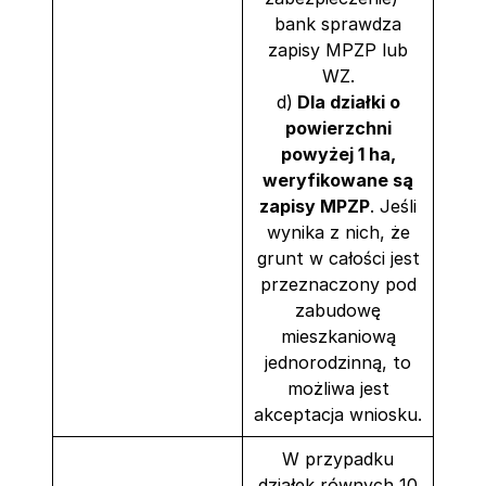
bank sprawdza
zapisy MPZP lub
WZ.
d)
Dla działki o
powierzchni
powyżej 1 ha,
weryfikowane są
zapisy MPZP
. Jeśli
wynika z nich, że
grunt w całości jest
przeznaczony pod
zabudowę
mieszkaniową
jednorodzinną, to
możliwa jest
akceptacja wniosku.
W przypadku
działek równych 10